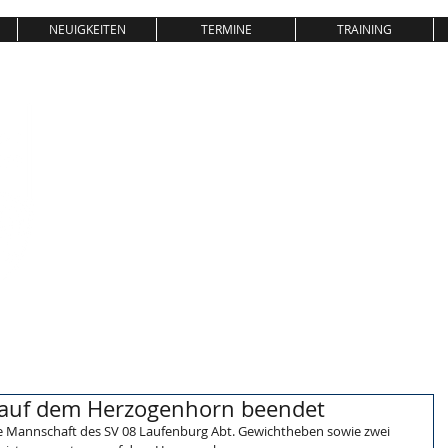
NEUIGKEITEN
TERMINE
TRAINING
SV08 LAUFE
GEWICHTHEBEN & KRAFTSPOR
T
auf dem Herzogenhorn beendet
ie Mannschaft des SV 08 Laufenburg Abt. Gewichtheben sowie zwei 