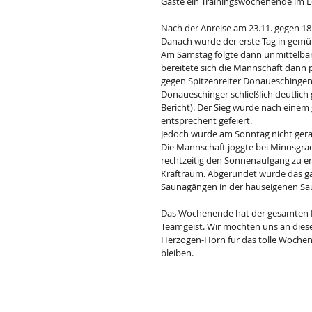
Gäste ein Trainingswochenende im 
Nach der Anreise am 23.11. gegen 18 
Danach wurde der erste Tag in gemüt
Am Samstag folgte dann unmittelbar
bereitete sich die Mannschaft dan
gegen Spitzenreiter Donaueschingen
Donaueschinger schließlich deutlic
Bericht). Der Sieg wurde nach ein
entsprechent gefeiert.
Jedoch wurde am Sonntag nicht gera
Die Mannschaft joggte bei Minusgra
rechtzeitig den Sonnenaufgang zu er
Kraftraum. Abgerundet wurde das g
Saunagängen in der hauseigenen Sa
Das Wochenende hat der gesamten M
Teamgeist. Wir möchten uns an diese
Herzogen-Horn für das tolle Wochen
bleiben.