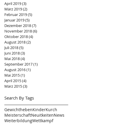
April 2019
(3)
3 Beiträge
März 2019
(2)
2 Beiträge
Februar 2019
(5)
5 Beiträge
Januar 2019
(5)
5 Beiträge
Dezember 2018
(7)
7 Beiträge
November 2018
(6)
6 Beiträge
Oktober 2018
(4)
4 Beiträge
August 2018
(2)
2 Beiträge
Juli 2018
(5)
5 Beiträge
Juni 2018
(3)
3 Beiträge
Mai 2018
(4)
4 Beiträge
September 2017
(1)
1 Beitrag
August 2016
(1)
1 Beitrag
Mai 2015
(1)
1 Beitrag
April 2015
(4)
4 Beiträge
März 2015
(3)
3 Beiträge
Search By Tags
Gewichtheben
Kinder
Kurch
Meisterschaft
Neuitkeiten
News
Weiterbildung
Wettkampf