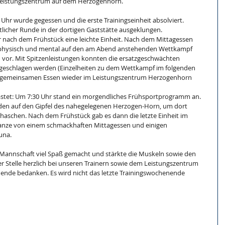
Leistungszentrum auf dem Herzogenhorn.
Uhr wurde gegessen und die erste Trainingseinheit absolviert. 
licher Runde in der dortigen Gaststätte ausgeklungen.
 nach dem Frühstück eine leichte Einheit. Nach dem Mittagessen 
n physisch und mental auf den am Abend anstehenden Wettkampf 
 vor. Mit Spitzenleistungen konnten die ersatzgeschwächten 
h geschlagen werden (Einzelheiten zu dem Wettkampf im folgenden 
em gemeinsamen Essen wieder im Leistungszentrum Herzogenhorn 
stet: Um 7:30 Uhr stand ein morgendliches Frühsportprogramm an. 
den auf den Gipfel des nahegelegenen Herzogen-Horn, um dort 
haschen. Nach dem Frühstück gab es dann die letzte Einheit im 
anze von einem schmackhaften Mittagessen und einigen 
una.
annschaft viel Spaß gemacht und stärkte die Muskeln sowie den 
r Stelle herzlich bei unseren Trainern sowie dem Leistungszentrum 
ende bedanken. Es wird nicht das letzte Trainingswochenende 