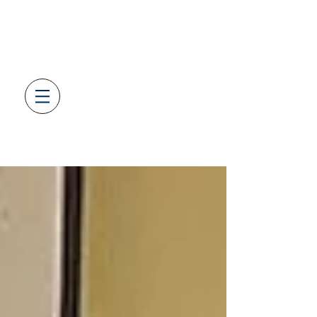
SV08
LAUFENBURG
GEWICHTHEBEN & KRAFTSPOR
T
AUS LEIDENSCHAFT