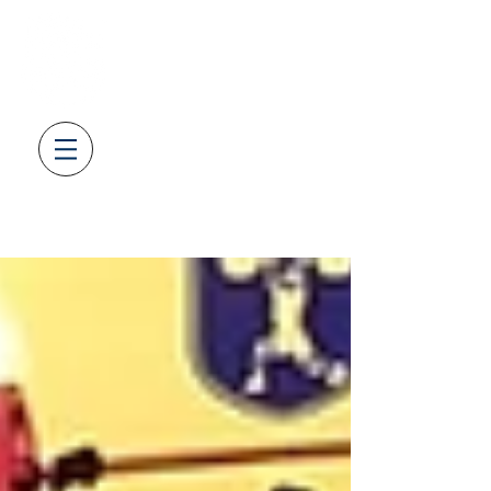
SV08
LAUFENBURG
GEWICHTHEBEN & KRAFTSPOR
T
AUS LEIDENSCHAFT