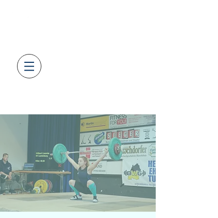
SV08
LAUFENBURG
GEWICHTHEBEN & KRAFTSPOR
T
AUS LEIDENSCHAFT