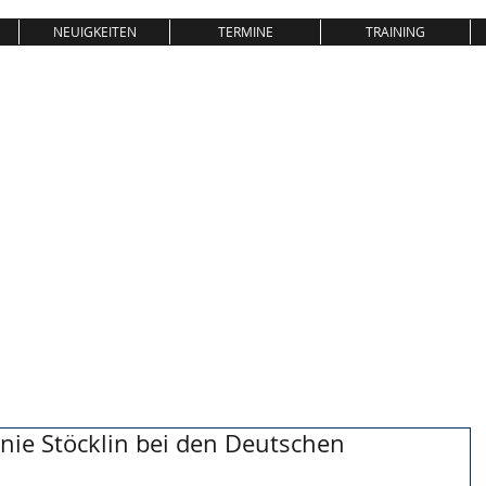
NEUIGKEITEN
TERMINE
TRAINING
SV08 LAUFE
GEWICHTHEBEN & KRAFTSPOR
T
nie Stöcklin bei den Deutschen