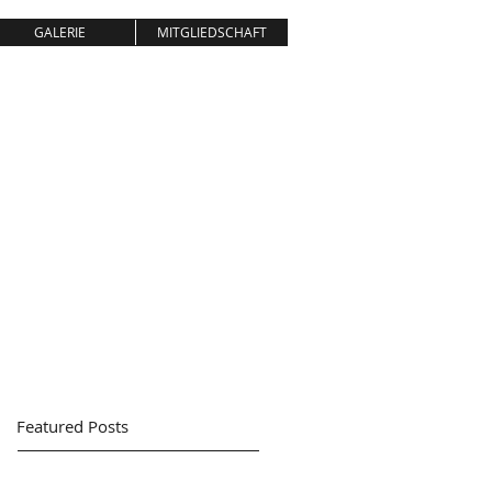
GALERIE
MITGLIEDSCHAFT
NBURG
 AUS LEIDENSCHAFT
Featured Posts