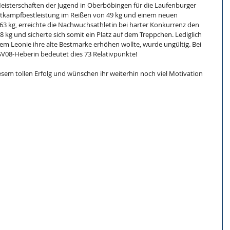
Meisterschaften der Jugend in Oberböbingen für die Laufenburger 
ettkampfbestleistung im Reißen von 49 kg und einem neuen 
3 kg, erreichte die Nachwuchsathletin bei harter Konkurrenz den 
58 kg und sicherte sich somit ein Platz auf dem Treppchen. Lediglich 
em Leonie ihre alte Bestmarke erhöhen wollte, wurde ungültig. Bei 
SV08-Heberin bedeutet dies 73 Relativpunkte!
esem tollen Erfolg und wünschen ihr weiterhin noch viel Motivation 